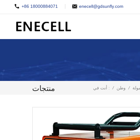
+86 18000884071
enecell@gdsunfly.com
منتجات
/
وطن
/
ولة
أنت في :