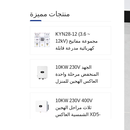
منتجات مميزة
KYN28-12 (3.6 ~
12kV) مجموعة مفاتيح
كهربائية مدرعة قابلة
للإزالة AC مغلقة
بالمعدن
10KW 230V الجهد
المنخفض مرحلة واحدة
العاكس الهجين للمنزل
XD7-10KTL
10KW 230V 400V
ثلاث مراحل الهجين
الشمسية العاكس XD5-
12KTR