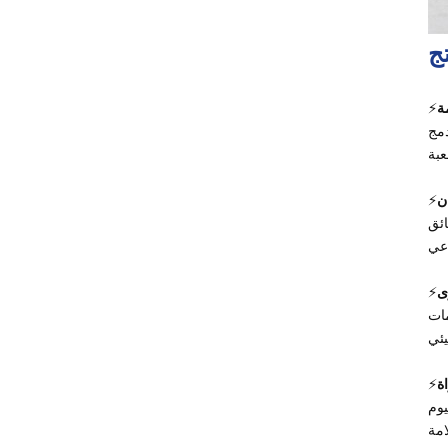
51.2V تخزين الطاقة
أحادي الطور الكل في
تج
نظام واحد XD3-6KTL-
AIO
ة
⚡
CFE PVG3 Pro الكل
ة الزائدة، مما
في واحد خارج الشبكة
نظام تخزين الطاقة
ان
⚡
الشمسية
ائق
5.5KW 6.2KW عاكس
هجين شمسي عالي
الكفاءة لنظام الطاقة
ى
⚡
المنزلية
مات
⚡
قاوم الاحتراق