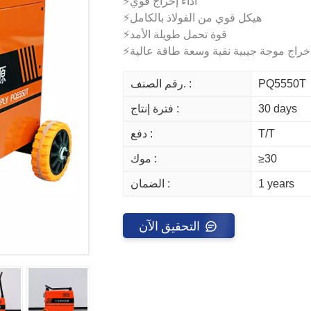
⚡أداء إخراج قوي
⚡هيكل قوي من الفولاذ بالكامل
⚡قوة تحمل طويلة الأمد
إخراج موجة جيبية نقية وسعة طاقة عالية
PQ5550T
رقم الصنف. :
30 days
فترة إنتاج :
T/T
دفع :
≥30
موك :
1 years
الضمان :
التحقيق الآن