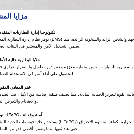
مزايا المن
تكنولوجيا إدارة البطاريات المتقدم
يوفر نظام إدارة البطارية المدمج (BMS) حماية شاملة ضد التيار الزائد والجهد الزائد وانخفاض الجهد والشحن الزائد والسخون
يضمن التشغيل الآمن والمستقر في البيئات الصعبة.
خلايا البطارية عالية الأم
 والمعيارية للسيارات، تتميز بحماية معززة وعمر دورة طويل واستقرار حراري ف
للحصول على أداء آمن في الاستخدام الصناعي.
ختم المعادن المقو
الية القوة لتعزيز الحماية المادية، مما يضيف طبقة إضافية من الأمان ضد الصد
والاقتحام والتعرض البيئي.
نواة LiFePO₄ آمنة وفعالة
يستخدم خلايا فوسفات الحديد الليثيوم (LiFePO₄) التي تنتج الحد الأدنى من الحرارة أثناء الدوائر القصيرة، وتبدد الحرارة بكفاءة، وت
حتى عند ثقبها، مما يضمن أقصى قدر من السلامة.