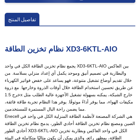
تفاصيل المنتج
نظام تخزين الطاقة XD3-6KTL-AIO
يجمع نظام تخزين الطاقة الكل في واحد XD3-6KTL-AIO بين العاكس
والبطارية في تصميم أنيق وموحد يكمل أي إعداد منزلي بسلاسة. من
خلال تقديم أوضاع تشغيل متنوعة، فهو يساعد على خفض فواتير الكهرباء
عن طريق تحسين استخدام الطاقة خلال أوقات الذروة وخارجها. مع ذروة
خرج 1.5x خارج الشبكة، يمكنه بسهولة تشغيل الأجهزة عالية الطلب مثل
مكيفات الهواء، مما يوفر أداءً موثوقًا. يوفر هذا النظام تجربة طاقة فائقة،
مما يضمن راحة البال المستمرة للمستخدمين.
Enecell هي الشركة المصنعة لأنظمة الطاقة المنزلية الكل في واحد في
الصين ومصنع نظام تخزين الطاقة أحادي الطور، يدمج نظام تخزين الطاقة
أحادي الطور XD3-6KTL-AIO الكل في واحد العاكس وبطارية تخزين
الطاقة، بمظهر رائع، والذي يمكن أن يكون مثاليًا متكاملة في البيئة