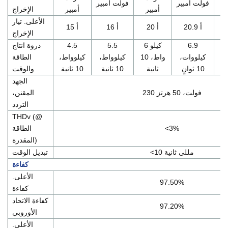
فولت أمبير
فولت أمبير
أمبير
أمبير
الإخراج
الأعلى. تيار
20.9 أ
20 أ
16 أ
15 أ
الإخراج
6.9
6 كيلو
5.5
4.5
ذروة انتاج
ط،
كيلووات،
واط، 10
كيلوواط،
كيلوواط،
الطاقة
10 ثوانٍ
ثانية
10 ثانية
10 ثانية
والوقت
الجهد
230 فولت، 50 هرتز
المقنن،
التردد
THDv (@
<3%
الطاقة
المقدرة)
<10 مللي ثانية
تبديل الوقت
كفاءة
الأعلى.
97.50%
كفاءة
كفاءة الاتحاد
97.20%
الأوروبي
الأعلى.