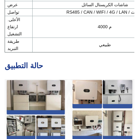
شاشات الكريستال السائل
عرض
RS485 / CAN / WI / بلوتوث
تواصل
الأعلى.
4000 م
ارتفاع
التشغيل
طريقة
طبيعي
التبريد
حالة التطبيق