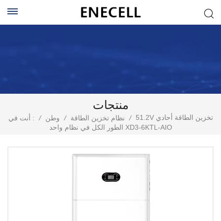
منتجات
51.2V تخزين الطاقة أحادي
/
نظام تخزين الطاقة
/
وطن
/
أنت في :
الطور الكل في نظام واحد XD3-6KTL-AIO