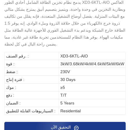
يدمج نظام تخزين الطاقة الشامل أحادي الطور XD3-6KTL-AIO العاكس
وبطارية التخزين في وحدة واحدة، ويتميز بتصميم أنيق يمتزج بشكل مثالي
مع البيئات المنزلية. بفضل أوضاع التشغيل المتعددة، فإنه يقلل من تكاليف
الكهرباء من خلال حلاقة الذروة وملء الوادي. إنه يوفر 1.5x ذروة خرج
الطاقة خارج الشبكة ويدعم بدء التشغيل الفوري للأجهزة عالية الطاقة مثل
مكيفات الهواء. يوفر هذا النظام للمستخدمين تجربة طاقة غير عادية، مما
يضمن راحة البال في كل لحظة.
XD3-6KTL-AIO
رقم الصنف. :
3kW/3.68kW/4kW/4.6kW/5kW/6kW
قوة :
230V
ضغط :
30 Days
فترة إنتاج :
≥5
موك :
T/T
دفع :
5 Years
الضمان :
Residential
السيناريوهات القابلة للتطبيق :
التحقيق الآن