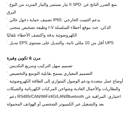
˙ تيار مستمر والتيار المتردد من النوع II SPD: منع الضرر الناتج عن
البرق
˙ تصنيف حماية دخول عالي IP65: يدعم التثبيت الخارجي
˙ وظيفة تشخيص منحنى I-V الذكي: حدد موقع أخطاء السلسلة
الكهروضوئية بدقة واكتشف الأخطاء تلقائيًا
˙ تبديل EPS أقل من 10 مللي ثانية، والتبديل على مستوى UPS
مرن &
تكوين وفيرة
˙ تصميم سهل التركيب وسريع التكديس
˙ التصميم المعياري يسمح بقابلية التوسع والتخصيص
˙ أوضاع عمل متعددة ودعم الوصول المتوازي إلى الطاقة الكهروضوئية
والبطاريات والأحمال العادية وشواحن المركبات الكهربائية والشبكات
˙ دعم RS485/CAN/WiFi/4G/LAN/Bluetooth اختياري: المراقبة عن
بعد والتشغيل عبر الكمبيوتر الشخصي أو الهواتف المحمولة