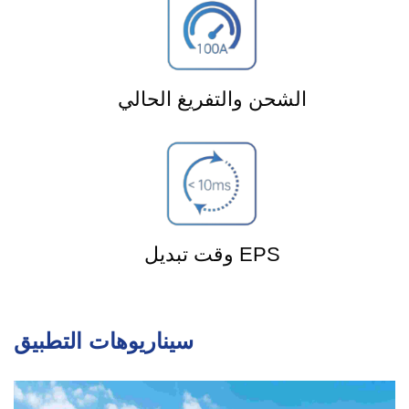
الشحن والتفريغ الحالي
وقت تبديل EPS
سيناريوهات التطبيق