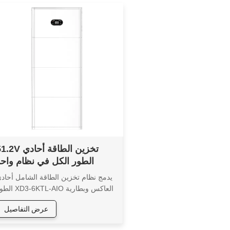
51.2V تخزين الطاقة أح
الطور الكل في نظام واحد
XD3-6KTL-AIO
يدمج نظام تخزين الطاقة الشامل أحاد
الطور XD3-6KTL-AIO العاكس 
التخزين في وحدة واحدة، ويتميز بتصمي
عرض التفاصيل
أنيق يمتزج بشكل مثالي مع البيئا
المنزلية. بفضل أوضاع التشغيل المتعددة