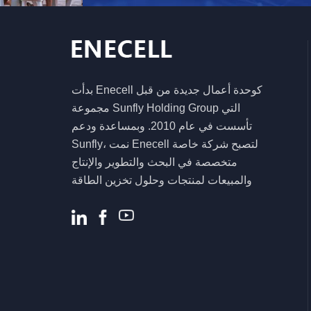
نظام تخزين الطاقة
الشمسية
5.5KW 6.2KW عاكس
هجين شمسي عالي
الكفاءة لنظام الطاقة
بدأت Enecell كوحدة أعمال جديدة من قبل
المنزلية
مجموعة Sunfly Holding Group التي
تأسست في عام 2010. وبمساعدة ودعم
Sunfly، نمت Enecell لتصبح شركة خاصة
متخصصة في البحث والتطوير والإنتاج
والمبيعات لمنتجات وحلول تخزين الطاقة
السكنية والتجارية. .