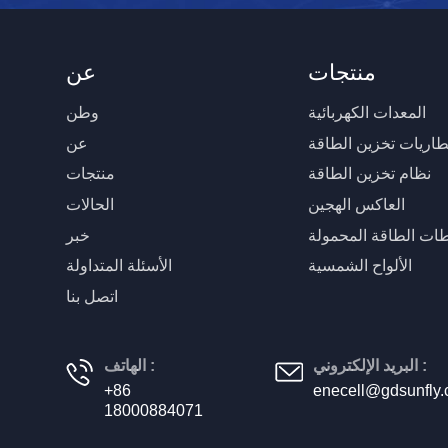
منتجات
عن
المعدات الكهربائية
وطن
طاريات تخزين الطاقة
عن
نظام تخزين الطاقة
منتجات
العاكس الهجين
الحالات
ات الطاقة المحمولة
خبر
الألواح الشمسية
الأسئلة المتداولة
اتصل بنا
البريد الإلكتروني :
الهاتف :
+86
enecell@gdsunfly
18000884071