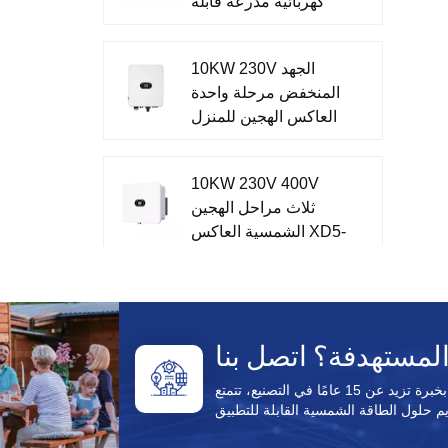
كهربائية مدرعة قابلة
ل
للإزالة AC مغلقة
 إنه يوفر 1.5x
بالمعدن
م
10KW 230V الجهد
ة
المنخفض مرحلة واحدة
م
العاكس الهجين للمنزل
ا
XD7-10KTL
10KW 230V 400V
ثلاث مراحل الهجين
الشمسية العاكس XD5-
12KTR
51.2V تخزين الطاقة
أحادي الطور الكل في
نظام واحد XD3-6KTL-
AIO
باعتبارها شركة مصنعة لمنتجات الطاقة الشمسية تتمتع بخبرة تزيد عن 15 عامًا في التصنيع، تتمتع Enecell بخبرة
CFE PVG3 Pro الكل
في واحد خارج الشبكة