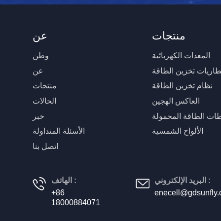
منتجات
عن
المعدات الكهربائية
وطن
طاريات تخزين الطاقة
عن
نظام تخزين الطاقة
منتجات
العاكس الهجين
الحالات
ات الطاقة المحمولة
خبر
الألواح الشمسية
الأسئلة المتداولة
اتصل بنا
البريد الإلكتروني :
الهاتف :
+86
enecell@gdsunfly
18000884071