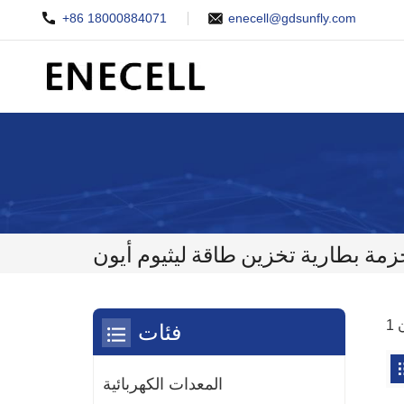
+86 18000884071
enecell@gdsunfly.com
زمة بطارية تخزين طاقة ليثيوم أيون
فئات
المعدات الكهربائية