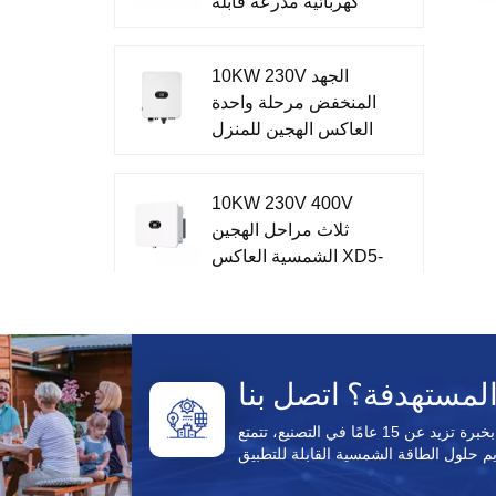
كهربائية مدرعة قابلة
و
للإزالة AC مغلقة
و
بالمعدن
ى
10KW 230V الجهد
في
المنخفض مرحلة واحدة
ل
العاكس الهجين للمنزل
XD7-10KTL
10KW 230V 400V
ثلاث مراحل الهجين
الشمسية العاكس XD5-
12KTR
51.2V تخزين الطاقة
أحادي الطور الكل في
نظام واحد XD3-6KTL-
AIO
باعتبارها شركة مصنعة لمنتجات الطاقة الشمسية تتمتع بخبرة تزيد عن 15 عامًا في التصنيع، تتمتع Enecell بخبرة
CFE PVG3 Pro الكل
في واحد خارج الشبكة