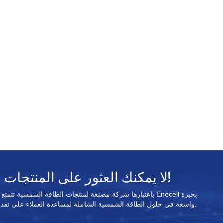
السوق⚡يمكن تركيبه على الأرض أ
الحائط باستخدام حامل أرضي أ
جداري⚡يمكن زيادة سعة البطارية إل
حد أقصى 400 كيلو وات 
الساعة⚡يدعم مراقبة الهاتف المحمو
لا يمكنك العثور على المنتجات المستهدفة؟ اتصل بنا!
واسعة في حلول الطاقة الشمسية الشاملة لمساعدة العملاء على تقديم حلول الطاقة الشمسية القابلة للتطبيق.