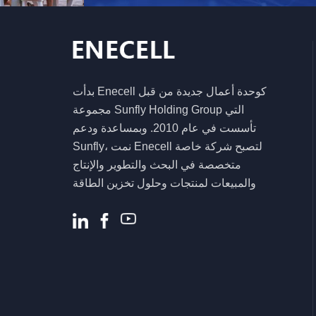
نظام تخزين الطاقة
الشمسية
5.5KW 6.2KW عاكس
هجين شمسي عالي
الكفاءة لنظام الطاقة
بدأت Enecell كوحدة أعمال جديدة من قبل
المنزلية
مجموعة Sunfly Holding Group التي
تأسست في عام 2010. وبمساعدة ودعم
Sunfly، نمت Enecell لتصبح شركة خاصة
متخصصة في البحث والتطوير والإنتاج
والمبيعات لمنتجات وحلول تخزين الطاقة
السكنية والتجارية. .