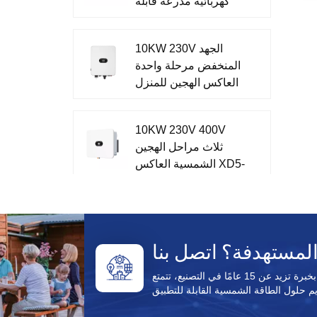
كهربائية مدرعة قابلة
للإزالة AC مغلقة
بالمعدن
10KW 230V الجهد
المنخفض مرحلة واحدة
العاكس الهجين للمنزل
XD7-10KTL
10KW 230V 400V
ثلاث مراحل الهجين
الشمسية العاكس XD5-
12KTR
51.2V تخزين الطاقة
أحادي الطور الكل في
نظام واحد XD3-6KTL-
AIO
باعتبارها شركة مصنعة لمنتجات الطاقة الشمسية تتمتع بخبرة تزيد عن 15 عامًا في التصنيع، تتمتع Enecell بخبرة
CFE PVG3 Pro الكل
في واحد خارج الشبكة