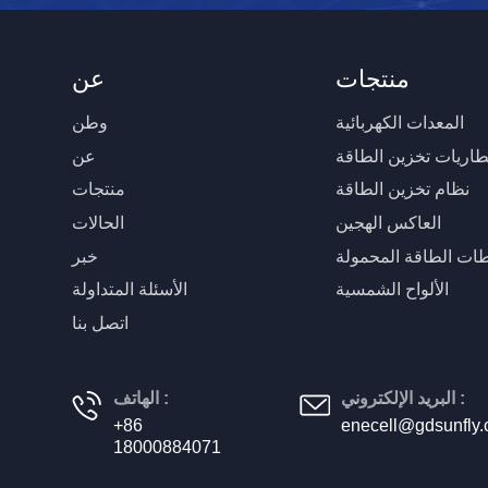
منتجات
عن
المعدات الكهربائية
وطن
طاريات تخزين الطاقة
عن
نظام تخزين الطاقة
منتجات
العاكس الهجين
الحالات
ات الطاقة المحمولة
خبر
الألواح الشمسية
الأسئلة المتداولة
اتصل بنا
البريد الإلكتروني :
الهاتف :
+86
enecell@gdsunfly
18000884071