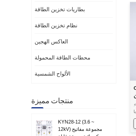
بطاريات تخزين الطاقة
نظام تخزين الطاقة
العاكس الهجين
محطات الطاقة المحمولة
الألواح الشمسية
د
منتجات مميزة
 موجة جيبية نقية⚡متوافق مع
ا
ة
KYN28-12 (3.6 ~
ة
12kV) مجموعة مفاتيح