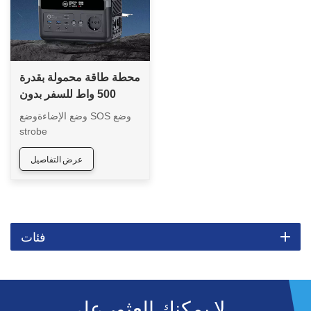
محطة طاقة محمولة بقدرة
500 واط للسفر بدون
محول
وضع الإضاءةوضع SOS وضع
strobe
عرض التفاصيل
فئات
لا يمكنك العثور على