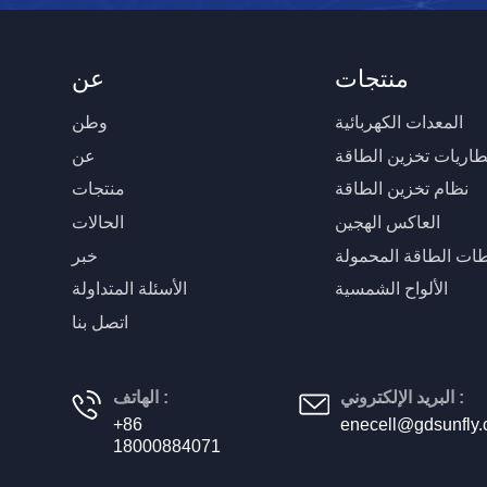
منتجات
عن
المعدات الكهربائية
وطن
طاريات تخزين الطاقة
عن
نظام تخزين الطاقة
منتجات
العاكس الهجين
الحالات
ات الطاقة المحمولة
خبر
الألواح الشمسية
الأسئلة المتداولة
اتصل بنا
البريد الإلكتروني :
الهاتف :
+86
enecell@gdsunfly
18000884071