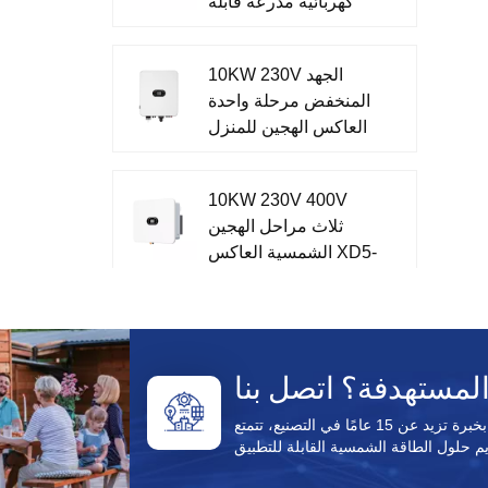
كهربائية مدرعة قابلة
للإزالة AC مغلقة
بالمعدن
10KW 230V الجهد
المنخفض مرحلة واحدة
العاكس الهجين للمنزل
XD7-10KTL
10KW 230V 400V
ثلاث مراحل الهجين
الشمسية العاكس XD5-
12KTR
51.2V تخزين الطاقة
أحادي الطور الكل في
نظام واحد XD3-6KTL-
AIO
باعتبارها شركة مصنعة لمنتجات الطاقة الشمسية تتمتع بخبرة تزيد عن 15 عامًا في التصنيع، تتمتع Enecell بخبرة
CFE PVG3 Pro الكل
في واحد خارج الشبكة