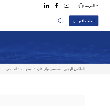
العربية
اطلب اقتباس
العاكس الهجين الشمسي واي فاي
/
وطن
/
أنت في :