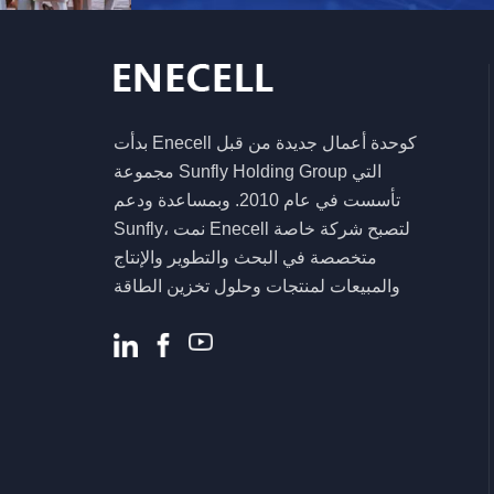
نظام تخزين الطاقة
الشمسية
5.5KW 6.2KW عاكس
هجين شمسي عالي
الكفاءة لنظام الطاقة
بدأت Enecell كوحدة أعمال جديدة من قبل
المنزلية
مجموعة Sunfly Holding Group التي
تأسست في عام 2010. وبمساعدة ودعم
Sunfly، نمت Enecell لتصبح شركة خاصة
متخصصة في البحث والتطوير والإنتاج
والمبيعات لمنتجات وحلول تخزين الطاقة
السكنية والتجارية. .