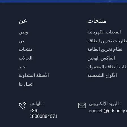
منتجات
عن
المعدات الكهربائية
وطن
طاريات تخزين الطاقة
عن
نظام تخزين الطاقة
منتجات
العاكس الهجين
الحالات
ات الطاقة المحمولة
خبر
الألواح الشمسية
الأسئلة المتداولة
اتصل بنا
البريد الإلكتروني :
الهاتف :
+86
enecell@gdsunfly
18000884071