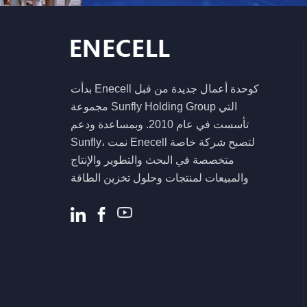
نظام تخزين الطاقة
الشمسية
5.5KW 6.2KW عاكس
هجين شمسي عالي
الكفاءة لنظام الطاقة
بدأت Enecell كوحدة أعمال جديدة من قبل
المنزلية
مجموعة Sunfly Holding Group التي
تأسست في عام 2010. وبمساعدة ودعم
Sunfly، نمت Enecell لتصبح شركة خاصة
متخصصة في البحث والتطوير والإنتاج
والمبيعات لمنتجات وحلول تخزين الطاقة
السكنية والتجارية. .