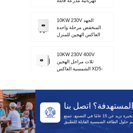
كهربائية مدرعة قابلة
ة: شاشة
للإزالة AC مغلقة
لطاقة
بالمعدن
،
10KW 230V الجهد
ذ
المنخفض مرحلة واحدة
،
العاكس الهجين للمنزل
ة
م
XD7-10KTL
ع
10KW 230V 400V
ثلاث مراحل الهجين
الشمسية العاكس XD5-
12KTR
51.2V تخزين الطاقة
أحادي الطور الكل في
نظام واحد XD3-6KTL-
AIO
باعتبارها شركة مصنعة لمنتجات الطاقة الشمسية تتمتع بخبرة تزيد عن 15 عامًا في التصنيع، تتمتع Enecell بخبرة
CFE PVG3 Pro الكل
في واحد خارج الشبكة