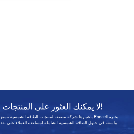
اتصال RS485. ⚡آمنة ومأمون
OLED عالية الدقة ومنخفضة ا
تعرض طاقة البطارية والجهد الكهربي
وتصميم مفتاح ناعم. مقابض من الفولا
المقاوم للصدأ، متانة عالية، سهلة الحمل
وتضمن 3000 اختبار تعب. ⚡الإدار
الفعالة: جسم متين من الفولاذ المقاو
للصدأ ذو مظهر رائع ومتين. اتصال سري
وحماية العزل.
لا يمكنك العثور على المنتجات المستهدفة؟ اتصل بنا!
واسعة في حلول الطاقة الشمسية الشاملة لمساعدة العملاء على تقديم حلول الطاقة الشمسية القابلة للتطبيق.