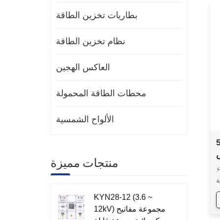
بطاريات تخزين الطاقة
نظام تخزين الطاقة
العاكس الهجين
محطات الطاقة المحمولة
الألواح الشمسية
م
منتجات مميزة
ءة والمرونة: دعم 4 بطاريات
ة
 فولت.
KYN28-12 (3.6 ~
ة
12kV) مجموعة مفاتيح
ع